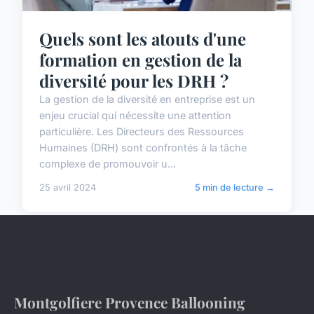
Quels sont les atouts d'une
formation en gestion de la
diversité pour les DRH ?
La gestion de la diversité en entreprise est un
enjeu crucial qui nécessite une attention
particulière. Les Directeurs des Ressources
Humaines (DRH) sont confrontés à la tâche
complexe de promouvoir u...
25 avril 2024
5 min de lecture →
Montgolfiere Provence Ballooning