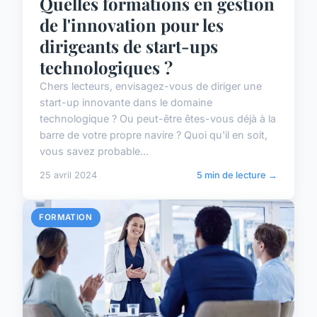
Quelles formations en gestion
de l'innovation pour les
dirigeants de start-ups
technologiques ?
Chers lecteurs, envisagez-vous de diriger une
start-up innovante dans le domaine
technologique ? Ou peut-être êtes-vous déjà à la
barre de votre propre navire ? Quoi qu'il en soit,
vous savez probable...
25 avril 2024
5 min de lecture →
FORMATION