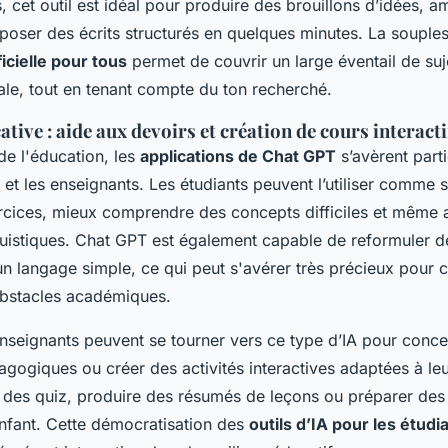
, cet outil est idéal pour produire des brouillons d’idées, a
oser des écrits structurés en quelques minutes. La souple
ificielle pour tous
permet de couvrir un large éventail de suj
rale, tout en tenant compte du ton recherché.
tive : aide aux devoirs et création de cours interacti
e l'éducation, les
applications de Chat GPT
s’avèrent parti
 et les enseignants. Les étudiants peuvent l’utiliser comme 
cices, mieux comprendre des concepts difficiles et même a
istiques. Chat GPT est également capable de reformuler de
 langage simple, ce qui peut s'avérer très précieux pour 
obstacles académiques.
 enseignants peuvent se tourner vers ce type d’IA pour conc
gogiques ou créer des activités interactives adaptées à leu
des quiz, produire des résumés de leçons ou préparer des
enfant. Cette démocratisation des
outils d’IA pour les étudi