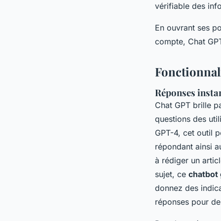
vérifiable des in
En ouvrant ses por
compte, Chat GPT c
Fonctionnali
Réponses instan
Chat GPT brille pa
questions des util
GPT-4, cet outil 
répondant ainsi a
à rédiger un arti
sujet, ce
chatbot 
donnez des indic
réponses pour des