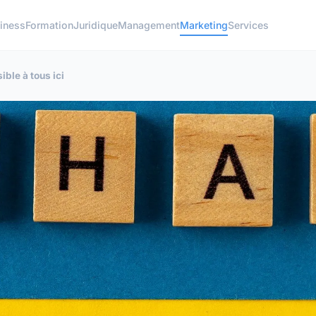
iness
Formation
Juridique
Management
Marketing
Services
ible à tous ici