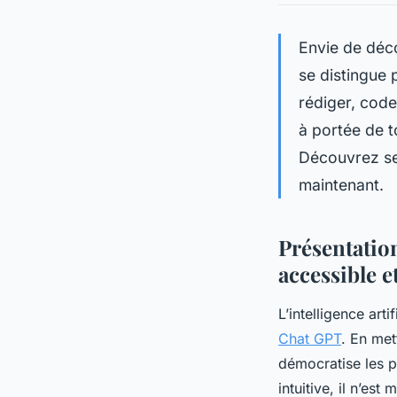
Envie de déco
se distingue 
rédiger, code
à portée de to
Découvrez ses
maintenant.
Présentation
accessible e
L’intelligence art
Chat GPT
. En met
démocratise les po
intuitive, il n’e