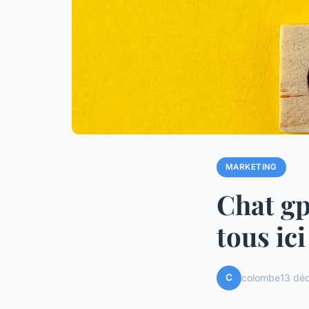
MARKETING
Chat gpt
tous ici
C
colombe
13 dé