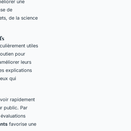
méliorer une
sse de
ets, de la science
fs
culièrement utiles
soutien pour
méliorer leurs
s explications
ceux qui
evoir rapidement
r public. Par
 évaluations
ants
favorise une