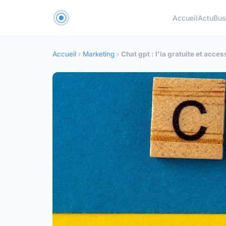
Accueil
Actu
Bus
Accueil
›
Marketing
›
Chat gpt : l'ia gratuite et access