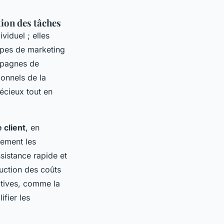
tion des tâches
viduel ; elles
ipes de marketing
ampagnes de
ionnels de la
écieux tout en
 client
, en
cement les
sistance rapide et
duction des coûts
ratives, comme la
ifier les