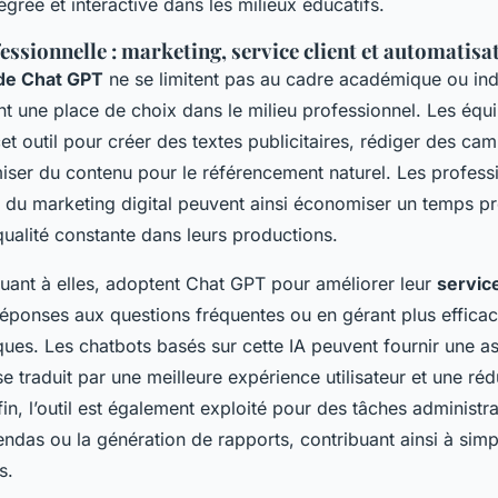
grée et interactive dans les milieux éducatifs.
fessionnelle : marketing, service client et automatisa
 de Chat GPT
ne se limitent pas au cadre académique ou indi
t une place de choix dans le milieu professionnel. Les équ
cet outil pour créer des textes publicitaires, rédiger des c
miser du contenu pour le référencement naturel. Les profess
du marketing digital peuvent ainsi économiser un temps pr
qualité constante dans leurs productions.
quant à elles, adoptent Chat GPT pour améliorer leur
service
réponses aux questions fréquentes ou en gérant plus effica
es. Les chatbots basés sur cette IA peuvent fournir une as
se traduit par une meilleure expérience utilisateur et une ré
fin, l’outil est également exploité pour des tâches administ
endas ou la génération de rapports, contribuant ainsi à simpl
s.