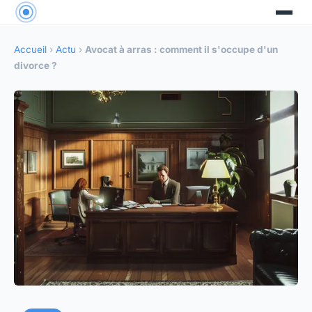
Accueil
›
Actu
›
Avocat à arras : comment il s'occupe d'un
divorce ?