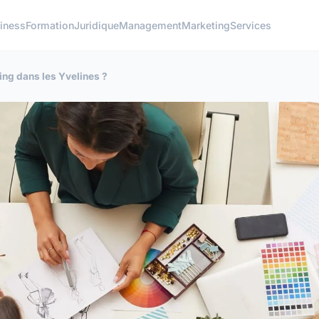
iness
Formation
Juridique
Management
Marketing
Services
ng dans les Yvelines ?