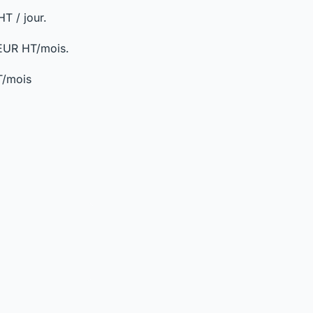
T / jour.
 EUR HT/mois.
T/mois