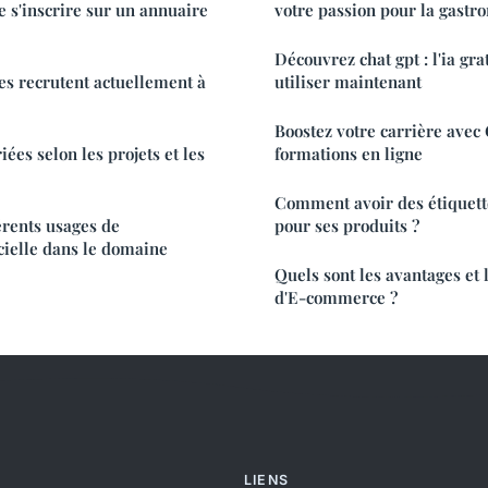
de s'inscrire sur un annuaire
votre passion pour la gastr
Découvrez chat gpt : l'ia gra
es recrutent actuellement à
utiliser maintenant
Boostez votre carrière avec 
ées selon les projets et les
formations en ligne
Comment avoir des étiquett
érents usages de
pour ses produits ?
ficielle dans le domaine
Quels sont les avantages et 
d'E-commerce ?
LIENS