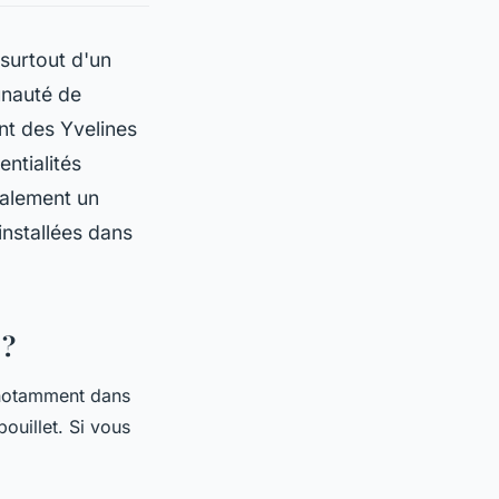
surtout d'un
unauté de
nt des Yvelines
entialités
galement un
installées dans
 ?
 notamment dans
ouillet. Si vous