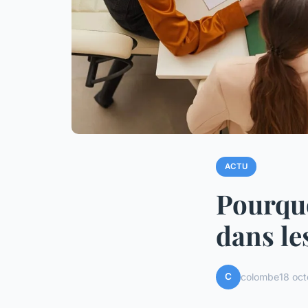
ACTU
Pourquo
dans le
C
colombe
18 oc