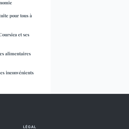
onomie
tuite pour tous à
Coursica et ses
es alimentaires
les inconvénients
LÉGAL