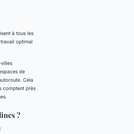
sent à tous les
travail optimal
villes
s espaces de
autoroute. Cela
es comptent près
es.
ines ?
: