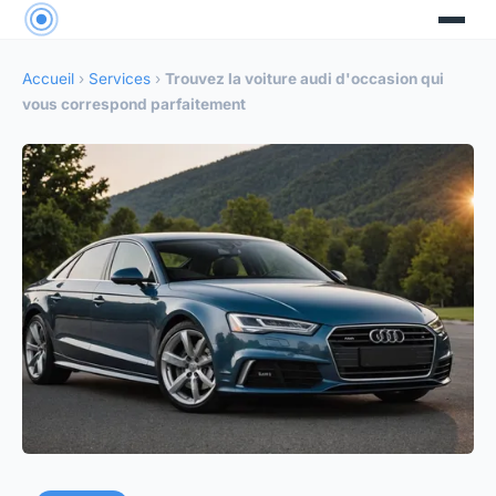
Accueil
›
Services
›
Trouvez la voiture audi d'occasion qui
vous correspond parfaitement